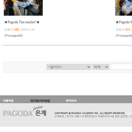
★Pagoda Tim teacher!★
★Pagoda Sp
!!★
조회수
580
| 2024-11-19
조회수
621
A*na (pagoda0)
A*na (pagoda