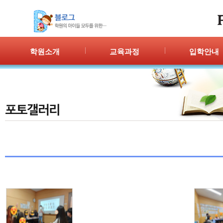
학원소개
교육과정
입학안내
인사말
프로그램 안내
입학절차
위치안내
PPC
신청/결과
강사안내
PIC
학원시설
PASS
셔틀버스
PSC
학원규정
교재소개