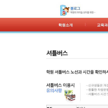
학원소개
교육과
인사말
프로그램 
위치안내
PPC
강사안내
PIC
학원시설
PASS
셔틀버스
PSC
학원규정
교재소개
- 신규생들은 개
- 원활한 차량운
- 셔틀버스 시간