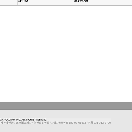
차번호
노선뱡향