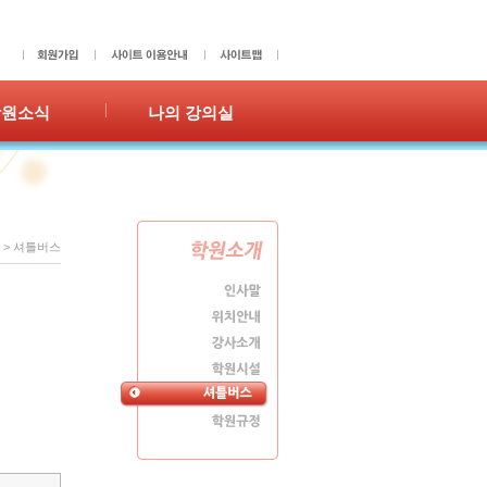
학원소식
나의 강의실
사항
성적표
갤러리
숙제확인/제출
홍보
수강이력
쪽지
>
셔틀버스