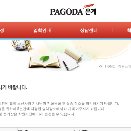
정
입학안내
상담센터
안내
입학절차
자주묻는 질문
공지
신청/결과
1:1 상담
포토
광고
HOME
>
학원소개
강전에 필히 노선차량 기사님과 전화통화 후 탑승 장소를 확인하시기 바랍니다.
행을 위하여 5분전에 지정된 승차장소에서 대기 하여주시기 바랍니다.
 및 정거장은 학원사정에 따라 변경될 수 있습니다.