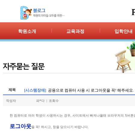
학원소개
교육과정
입학안내
인사말
프로그램 안내
입학절차
위치안내
PPC
신청/결과
강사안내
PIC
학원시설
PASS
셔틀버스
PSC
학원규정
교재소개
제목
[시스템장애]
공용으로 컴퓨터 사용 시 로그아웃을 꼭! 해주세요.
작성자
파*다 | 조회수
한 컴퓨터로 여러 학생이 사용하시는 경우, 사이트에서 빠져나올때 브라우저의 X버튼
로그아웃
을 꼭! 하시고, 창을 닫으시기 바랍니다.