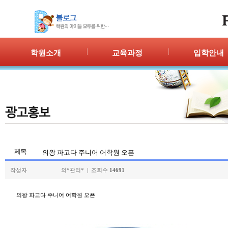
학원소개
교육과정
입학안내
인사말
프로그램 안내
입학절차
위치안내
PPC
신청/결과
강사안내
PIC
학원시설
PASS
셔틀버스
PSC
학원규정
교재소개
제목
의왕 파고다 주니어 어학원 오픈
작성자
의*관리* | 조회수
14691
의왕 파고다 주니어 어학원 오픈