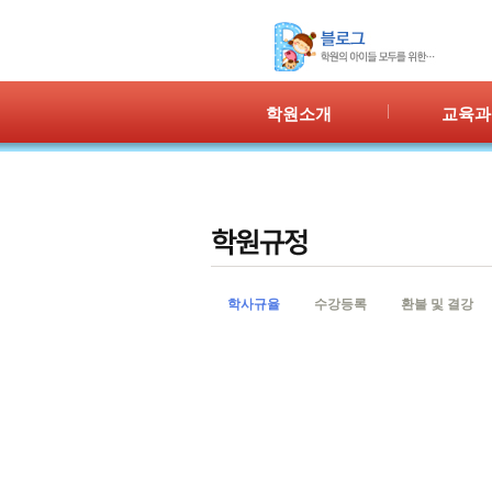
학원소개
교육과
인사말
프로그램 
위치안내
PPC
강사안내
PIC
학원시설
PASS
셔틀버스
PSC
학사규율
수강등록
환불 및 결강
학원규정
교재소개