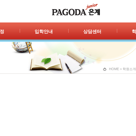
정
입학안내
상담센터
안내
입학절차
자주묻는 질문
공지
신청/결과
1:1 상담
포토
광고
HOME
>
학원소개