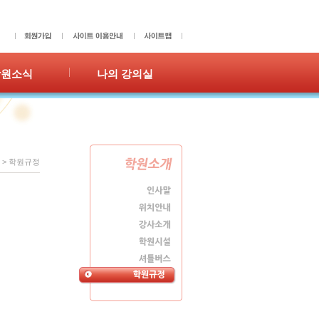
학원소식
나의 강의실
사항
성적표
갤러리
숙제확인/제출
홍보
수강이력
쪽지
>
학원규정